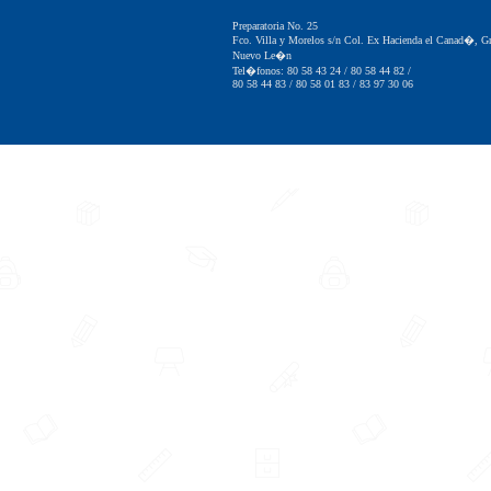
Preparatoria No. 25
Fco. Villa y Morelos s/n Col. Ex Hacienda el Canad�, Gr
Nuevo Le�n
Tel�fonos: 80 58 43 24 / 80 58 44 82 /
80 58 44 83 / 80 58 01 83 / 83 97 30 06