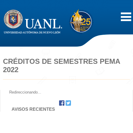
Inicio
Acerca de
CRÉDITOS DE SEMESTRES PEMA
2022
Oferta Educativa
Vida Estudiantil
Redireccionando...
Servicios
AVISOS RECIENTES
Difusión